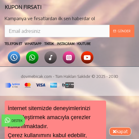
KUPON FIRSATI
Kampanya ve fırsatlardan ilk sen haberdar ol
GÖNDER
TELEFON ET WHATSAPP TIKTOK INSTAGRAM YOUTUBE
dovmebicak.com - Tüm Hakları Saklıdır © 2025 - 2030
İnternet sitemizde deneyimlerinizi
kişiselleştirmek amacıyla çerezler
DESTEK
kullanılmaktadır.
kapat
Çerez kullanımını kabul edebilir,