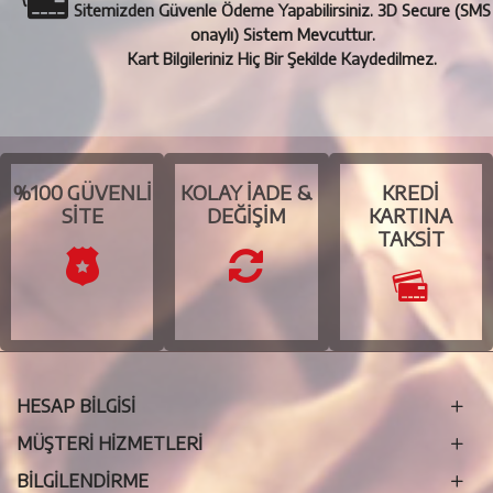
Sitemizden Güvenle Ödeme Yapabilirsiniz. 3D Secure (SMS
onaylı) Sistem Mevcuttur.
Kart Bilgileriniz Hiç Bir Şekilde Kaydedilmez.
%100 GÜVENLI
KOLAY İADE &
KREDI
SITE
DEĞIŞIM
KARTINA
TAKSIT
HESAP BİLGİSİ
MÜŞTERİ HİZMETLERİ
BILGILENDIRME