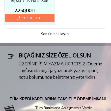
BIÇAĞI SETI VIBROKS SAP
2.250,00TL
SEPETE EKLE
Son ürüne ulaşıldı.
BIÇAĞINIZ SİZE ÖZEL OLSUN
ÜZERİNE İSİM YAZMA ÜCRETSİZ (Ödeme
sayfasında bıçağa yazılacak yazıyı sipariş
notu bölümünde belirtmeniz yeterlidir)
TÜM KREDİ KARTLARINA TAKSİTLE ÖDEME İMKANI
Tüm Bankalarla Anlaşmamız Vardır.