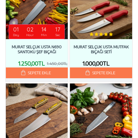
01
02
14
16
Day
Hour
Min
Sec
MURAT SELÇUK USTA N690
MURAT SELÇUK USTA MUTFAK
SANTOKU ŞEF BIÇAĞI
BIÇAĞI SETI
1.250,00TL
1.000,00TL
1.450,00TL
SEPETE EKLE
SEPETE EKLE