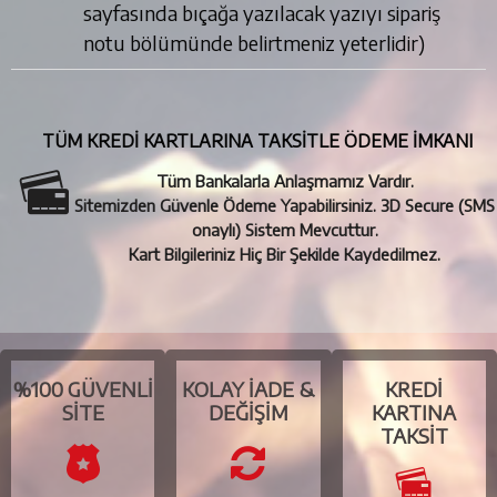
sayfasında bıçağa yazılacak yazıyı sipariş
notu bölümünde belirtmeniz yeterlidir)
TÜM KREDİ KARTLARINA TAKSİTLE ÖDEME İMKANI
Tüm Bankalarla Anlaşmamız Vardır.
Sitemizden Güvenle Ödeme Yapabilirsiniz. 3D Secure (SMS
onaylı) Sistem Mevcuttur.
Kart Bilgileriniz Hiç Bir Şekilde Kaydedilmez.
%100 GÜVENLI
KOLAY İADE &
KREDI
SITE
DEĞIŞIM
KARTINA
TAKSIT