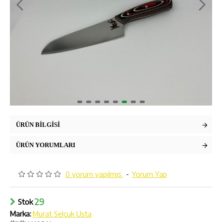
ÜRÜN BILGISI
ÜRÜN YORUMLARI
0 yorum yapılmış.
-
Yorum Yap
29
Stok
Marka:
Murat Selçuk Usta