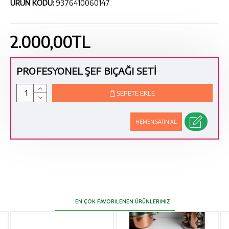
ÜRÜN KODU:
9376410060147
2.000,00TL
PROFESYONEL ŞEF BIÇAĞI SETİ
SEPETE EKLE
HEMEN SATIN AL
EN ÇOK FAVORILENEN ÜRÜNLERIMIZ