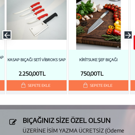
AP
KASAP BIÇAĞI SETI VIBROKS SAP
KIRITSUKE ŞEF BIÇAĞI
2.250,00TL
750,00TL
SEPETE EKLE
SEPETE EKLE
BIÇAĞINIZ SİZE ÖZEL OLSUN
ÜZERİNE İSİM YAZMA ÜCRETSİZ (Ödeme