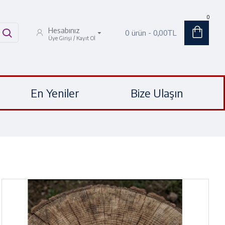
0
Hesabınız
0 ürün - 0,00TL
Üye Girişi / Kayıt Ol
En Yeniler
Bize Ulaşın