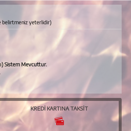
lirtmeniz yeterlidir)
NI
ylı) Sistem Mevcuttur.
ez.
KREDI KARTINA TAKSIT