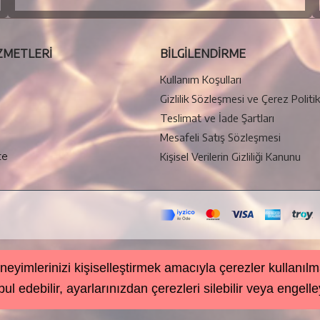
ZMETLERİ
BILGILENDIRME
Kullanım Koşulları
Gizlilik Sözleşmesi ve Çerez Politik
Teslimat ve İade Şartları
Mesafeli Satış Sözleşmesi
te
Kişisel Verilerin Gizliliği Kanunu
neyimlerinizi kişiselleştirmek amacıyla çerezler kullanılm
l edebilir, ayarlarınızdan çerezleri silebilir veya engelley