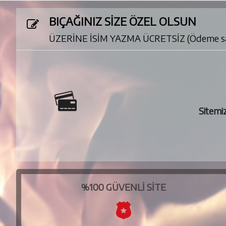
BIÇAĞINIZ SİZE ÖZEL OLSUN
ÜZERİNE İSİM YAZMA ÜCRETSİZ (Ödeme sayfas
Site
%100 GÜVENLI SITE