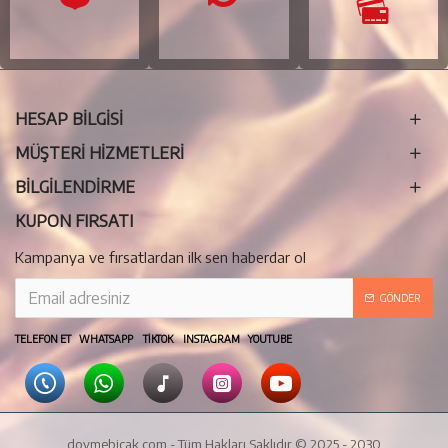
HESAP BİLGİSİ
MÜŞTERİ HİZMETLERİ
BILGILENDIRME
KUPON FIRSATI
Kampanya ve fırsatlardan ilk sen haberdar ol
GÖNDER
TELEFON ET WHATSAPP TIKTOK INSTAGRAM YOUTUBE
dovmebicak.com - Tüm Hakları Saklıdır © 2025 - 2030