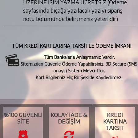
ÜZERİNE İSİM YAZMA ÜCRETSİZ (Ödeme
sayfasında bıçağa yazılacak yazıyı sipariş
notu bölümünde belirtmeniz yeterlidir)
TÜM KREDİ KARTLARINA TAKSİTLE ÖDEME İMKANI
Tüm Bankalarla Anlaşmamız Vardır.
Sitemizden Güvenle Ödeme Yapabilirsiniz. 3D Secure (SMS
onaylı) Sistem Mevcuttur.
Kart Bilgileriniz Hiç Bir Şekilde Kaydedilmez.
%100 GÜVENLI
KOLAY İADE &
KREDI
SITE
DEĞIŞIM
KARTINA
TAKSIT