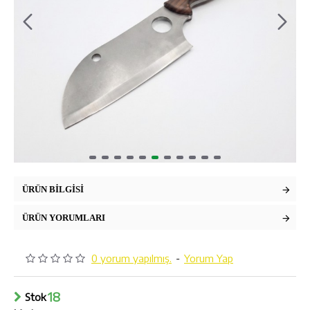
ÜRÜN BILGISI
ÜRÜN YORUMLARI
0 yorum yapılmış.
-
Yorum Yap
18
Stok