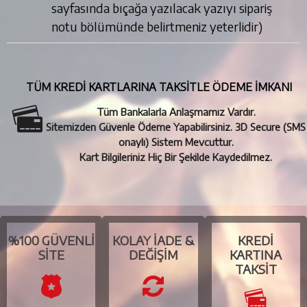
sayfasında bıçağa yazılacak yazıyı sipariş
notu bölümünde belirtmeniz yeterlidir)
TÜM KREDİ KARTLARINA TAKSİTLE ÖDEME İMKANI
Tüm Bankalarla Anlaşmamız Vardır.
Sitemizden Güvenle Ödeme Yapabilirsiniz. 3D Secure (SMS
onaylı) Sistem Mevcuttur.
Kart Bilgileriniz Hiç Bir Şekilde Kaydedilmez.
%100 GÜVENLI
KOLAY İADE &
KREDI
SITE
DEĞIŞIM
KARTINA
TAKSIT