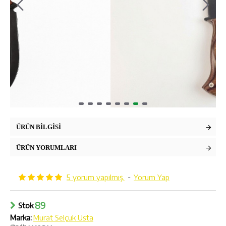
ÜRÜN BILGISI
ÜRÜN YORUMLARI
5 yorum yapılmış.
-
Yorum Yap
89
Stok
Marka:
Murat Selçuk Usta